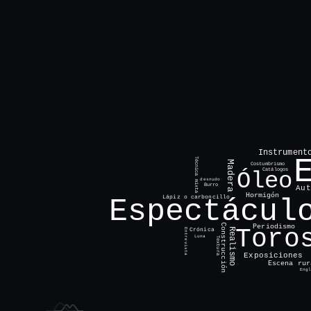
Instrument
Técnica mixta
Madera
Costumbrismo
Catálogos
Óleo
desnudo
Burro
Aut
Hormigón
Lápiz o carboncillo
Espectácul
Construcción
Periodismo
Toro
Realismo
Crónica
Entrevista
Luna
Textura
Exposiciones
Escena rur
Eng