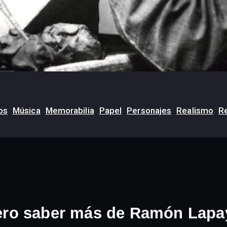
os
Música
Memorabilia
Papel
Personajes
Realismo
Re
ero saber más de Ramón Lapa