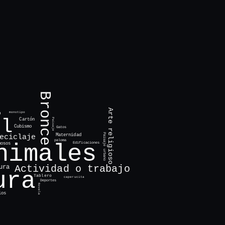
Bronce
Arte religioso
o
monotipo
el
Cartón
Paisaje
Cubismo
Gatos
Maternidad
Paisaje urbano
eciclaje
paloma
nimales
Edificaciones
mosos
Actividad o trabajo
ura
ura
Tablero
caperucita
Deportes
Novela
los